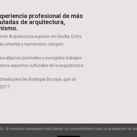
xperiencia profesional de más
utadas de arquitectura,
anismo.
te Arquitectura superior en Sevilla. Entre
azas urbanas y numerosos colegios.
ara algunos puntuales y
escogidos trabajos
otros aspectos culturales de la arquitectura.
achada
para las
Bodegas Bocopa,
que se
 2017.
uario. Si continúa navegando está dando su consentimiento para la aceptación de l