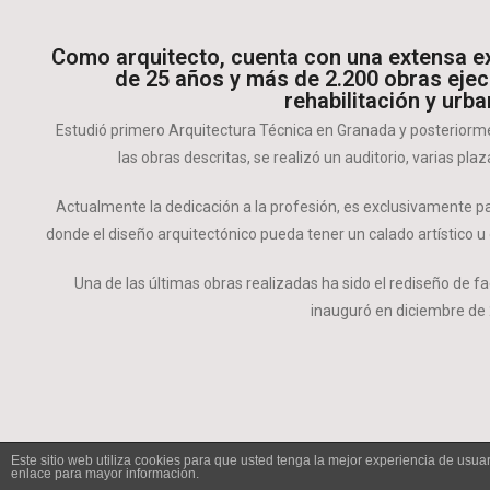
Como arquitecto, cuenta con una extensa e
de 25 años y más de 2.200 obras ejec
rehabilitación y urb
Estudió primero Arquitectura Técnica en Granada y posteriormen
las obras descritas, se realizó un auditorio, varias pl
Actualmente la dedicación a la profesión, es exclusivamente p
donde el diseño arquitectónico pueda tener un
calado artístico
u 
Una de las últimas obras realizadas ha sido el
rediseño de f
inauguró en diciembre de
Este sitio web utiliza cookies para que usted tenga la mejor experiencia de us
enlace para mayor información.