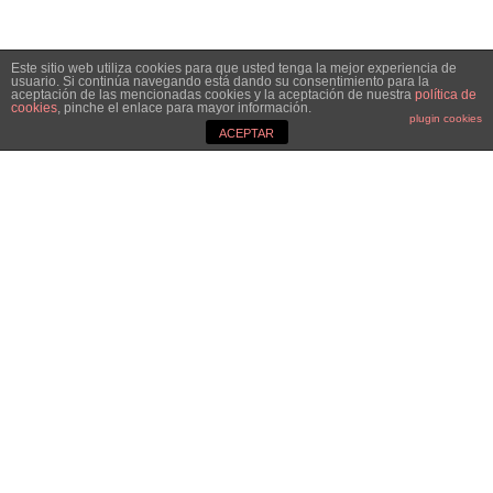
Este sitio web utiliza cookies para que usted tenga la mejor experiencia de
usuario. Si continúa navegando está dando su consentimiento para la
aceptación de las mencionadas cookies y la aceptación de nuestra
política de
cookies
, pinche el enlace para mayor información.
plugin cookies
ACEPTAR