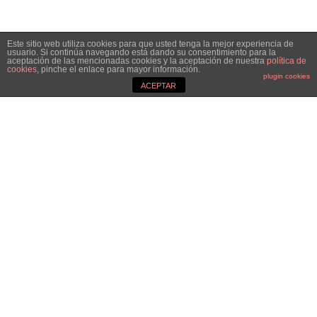
Este sitio web utiliza cookies para que usted tenga la mejor experiencia de
usuario. Si continúa navegando está dando su consentimiento para la
aceptación de las mencionadas cookies y la aceptación de nuestra
política de
cookies
, pinche el enlace para mayor información.
plugin cookies
ACEPTAR