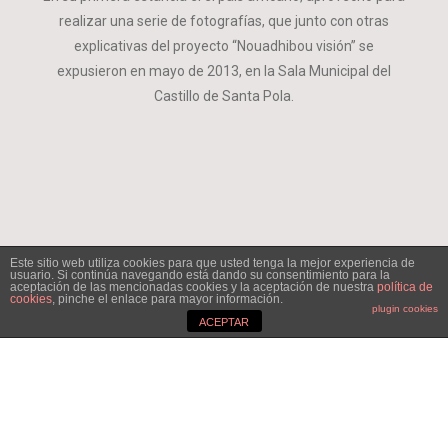
realizar una serie de fotografías, que junto con otras
explicativas del proyecto “Nouadhibou visión” se
expusieron en mayo de 2013, en la Sala Municipal del
Castillo de Santa Pola.
Este sitio web utiliza cookies para que usted tenga la mejor experiencia de
usuario. Si continúa navegando está dando su consentimiento para la
aceptación de las mencionadas cookies y la aceptación de nuestra
política de
cookies
, pinche el enlace para mayor información.
plugin cookies
ACEPTAR