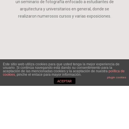
un
seminario de fotografía
enfocado a estudiantes de
arquitectura y universitarios en general, donde se
realizaron numerosos cursos y varias exposiciones.
Este sitio web utiliza cookies para que usted tenga la mejor experiencia de
usuario. Si continúa navegando está dando su consentimiento para la
aceptación de las mencionadas cookies y la aceptación de nuestra
política de
cookies
, pinche el enlace para mayor información.
plugin cookies
ACEPTAR