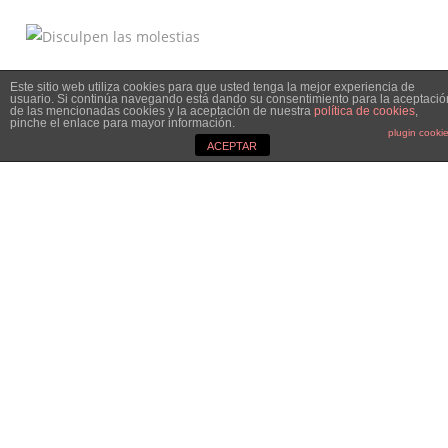
Este sitio web utiliza cookies para que usted tenga la mejor experiencia de
usuario. Si continúa navegando está dando su consentimiento para la aceptació
de las mencionadas cookies y la aceptación de nuestra
política de cookies
,
pinche el enlace para mayor información.
plugin cooki
ACEPTAR