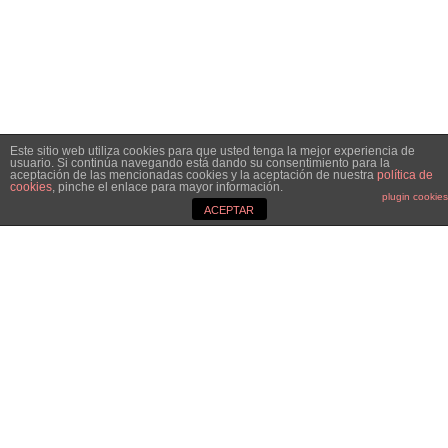
Este sitio web utiliza cookies para que usted tenga la mejor experiencia de
usuario. Si continúa navegando está dando su consentimiento para la
aceptación de las mencionadas cookies y la aceptación de nuestra
política de
cookies
, pinche el enlace para mayor información.
plugin cookies
ACEPTAR