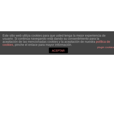
Este sitio web utiliza cookies para que usted tenga la mejor experiencia de
usuario. Si continúa navegando está dando su consentimiento para la
aceptación de las mencionadas cookies y la aceptación de nuestra
política de
cookies
, pinche el enlace para mayor información.
plugin cookies
ACEPTAR