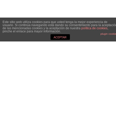
Este sitio web utiliza cookies para que usted tenga la mejor experiencia de
usuario. Si continúa navegando está dando su consentimiento para la aceptació
de las mencionadas cookies y la aceptación de nuestra
política de cookies
,
pinche el enlace para mayor información.
plugin cooki
ACEPTAR