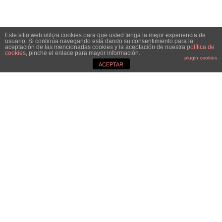
Este sitio web utiliza cookies para que usted tenga la mejor experiencia de
usuario. Si continúa navegando está dando su consentimiento para la
aceptación de las mencionadas cookies y la aceptación de nuestra
política de
cookies
, pinche el enlace para mayor información.
plugin cookies
ACEPTAR