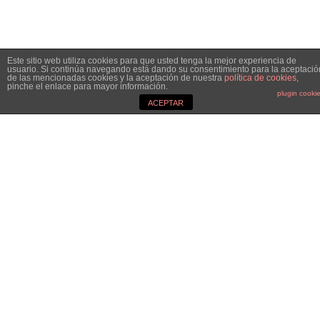
Este sitio web utiliza cookies para que usted tenga la mejor experiencia de
usuario. Si continúa navegando está dando su consentimiento para la aceptació
de las mencionadas cookies y la aceptación de nuestra
política de cookies
,
pinche el enlace para mayor información.
plugin cooki
ACEPTAR